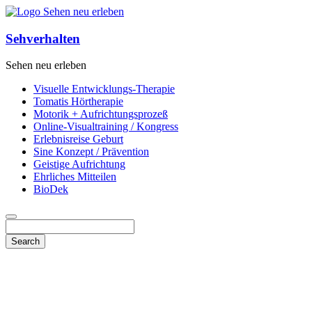
Sehverhalten
Sehen neu erleben
Visuelle Entwicklungs-Therapie
Tomatis Hörtherapie
Motorik + Aufrichtungsprozeß
Online-Visualtraining / Kongress
Erlebnisreise Geburt
Sine Konzept / Prävention
Geistige Aufrichtung
Ehrliches Mitteilen
BioDek